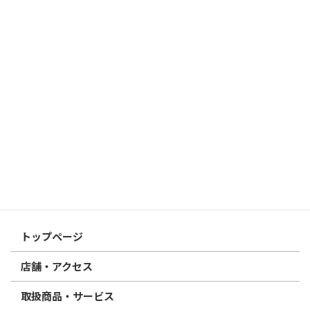
2026/03/19
はんこ屋さん21からのお知らせ
個人用印鑑の印材（素材）の選び方｜実印・銀行印・認印におす
すめは？
2026/03/09
はんこ屋さん21からのお知らせ
電子印鑑の使い方は？メリットやデメリットも解説
2026/02/13
はんこ屋さん21からのお知らせ
印鑑の書体（古印体・篆書体・印相体・楷書体・行書体）とは？
特徴とフォントの選び方
はんこ屋さん21からのお知らせ一覧 ≫
トップページ
店舗・アクセス
取扱商品・サービス