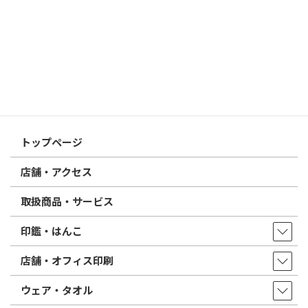
電子印鑑の使い方は？メリットやデメリットも解説
2026/02/13
はんこ屋さん21からのお知らせ
印鑑の書体（古印体・篆書体・印相体・楷書体・行書体）とは？
特徴とフォントの選び方
はんこ屋さん21からのお知らせ一覧 ≫
トップページ
店舗・アクセス
取扱商品・サービス
印鑑・はんこ
店舗・オフィス印刷
ウェア・タオル