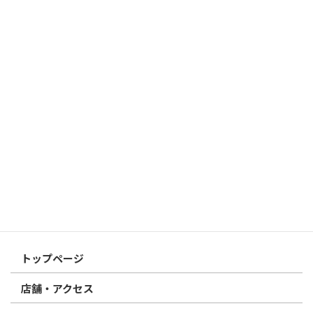
はんこ屋さん21からのお知らせ
2026/03/19
はんこ屋さん21からのお知らせ
個人用印鑑の印材（素材）の選び方｜実印・銀行印・認印におす
すめは？
2026/03/09
はんこ屋さん21からのお知らせ
電子印鑑の使い方は？メリットやデメリットも解説
2026/02/13
はんこ屋さん21からのお知らせ
印鑑の書体（古印体・篆書体・印相体・楷書体・行書体）とは？
特徴とフォントの選び方
はんこ屋さん21からのお知らせ一覧 ≫
トップページ
店舗・アクセス